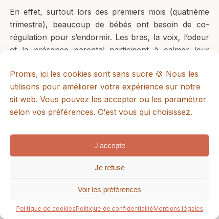
En effet, surtout lors des premiers mois (quatrième
trimestre), beaucoup de bébés ont besoin de co-
régulation pour s’endormir. Les bras, la voix, l’odeur
et la présence parental participent à calmer leur
système nerveux encore immature.
Promis, ici les cookies sont sans sucre 🍪 Nous les
Pour conclure cet article, une chose essentielle : le
utilisons pour améliorer votre expérience sur notre
sommeil de l’enfant continue d’évoluer pendant
sit web. Vous pouvez les accepter ou les paramétrer
plusieurs années. Sa physiologie devient proche de
selon vos préférences. C'est vous qui choisissez.
celle de l’adulte qu’autour de 6 à 7 ans, ce qui
explique pourquoi les besoins d’accompagnement
peuvent rester très variables pendant toute la petite
J'accepte
enfance.
Je refuse
Voir les préférences
Politique de cookies
Politique de confidentialité
Mentions légales