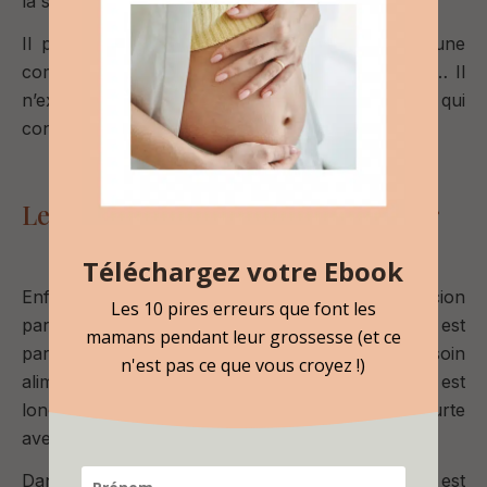
la sieste ou la nuit.
Il peut inclure une tétée, une musique douce, une
comptine, des mots rassurants, des bercements…
Il
n’existe pas de rituel parfait : le bon rituel est celui qui
convient à votre bébé et à votre famille.
Le besoin de succion pour s’apaiser
Téléchargez votre Ebook
Enfin, certains bébés ont un besoin de succion
Les 10 pires erreurs que font les
particulièrement marqué. Dans ce cas, la tétée est
mamans pendant leur grossesse (et ce
parfois autant un besoin de régulation qu’un besoin
n'est pas ce que vous croyez !)
alimentaire. Pour s’en assurer, vérifiez si la tétée est
longue et rythmée (faim réelle) ou si elle est courte
avec endormissement rapide (régulation).
Dans certains cas, et selon l’âge du bébé, il est