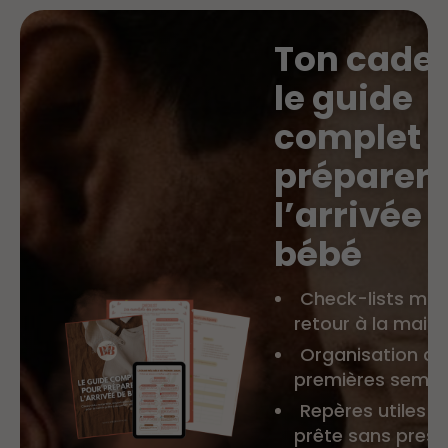
Ton cadea
le guide
complet 
préparer
l’arrivée 
bébé
Check-lists mat
retour à la mais
Organisation co
premières semai
Repères utiles p
prête sans press