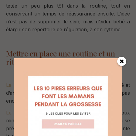
tétée un peu plus tôt dans la routine, tout en
conservant un temps de réassurance ensuite. L’idée
n’est pas de supprimer le sein, mais d’aider bébé à
élargir son répertoire de régulation
, à son rythme.
Mettre en place une routine et un
rituel de coucher
La routine
permet à bébé de se sentir en sécurité et
d’anticiper les étapes de la journée, même s’il n’a pas
encore la notion du temps.
Le rituel du coucher
, quant à lui, correspond aux
minutes qui précèdent le sommeil et aide bébé à se
préparer à la séparation temporaire que représente