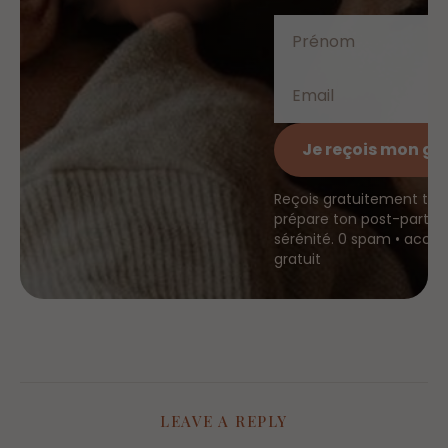
Je reçois mon gu
Reçois gratuitement ton
prépare ton post-partum
sérénité. 0 spam • accè
gratuit
LEAVE A REPLY