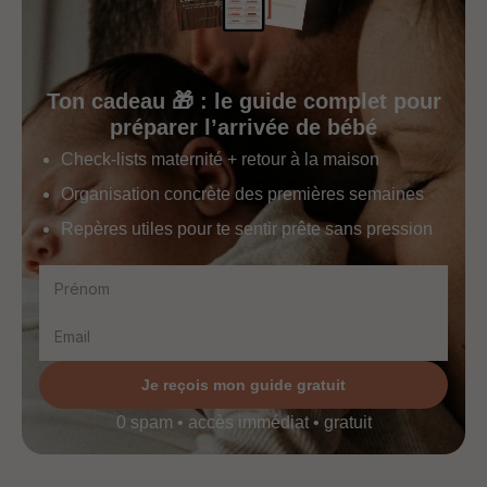
Ton cadeau 🎁 : le guide complet pour
préparer l’arrivée de bébé
Check-lists maternité + retour à la maison
Organisation concrète des premières semaines
Repères utiles pour te sentir prête sans pression
Je reçois mon guide gratuit
0 spam • accès immédiat • gratuit