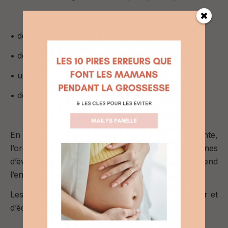
• des difficultés d’endormissement
• des réveils nocturnes plus fréquents
• un sommeil agité
• des nuits fragmentées
En effet, lorsque la fatigue devient trop importante,
l’organisme peut produire davantage d’hormones
d’éveil comme le cortisol, ce qui rend
l’endormissement plus difficile.
Les siestes permettent donc au bébé de récupérer et
d’équilibrer son sommeil sur 24 heures.