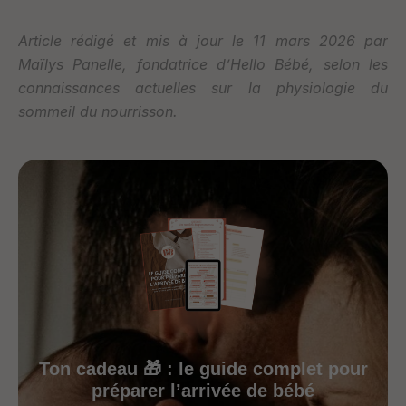
Article rédigé et mis à jour le 11 mars 2026 par
Maïlys Panelle, fondatrice d’Hello Bébé, selon les
connaissances actuelles sur la physiologie du
sommeil du nourrisson.
Ton cadeau 🎁 : le guide complet pour
préparer l’arrivée de bébé