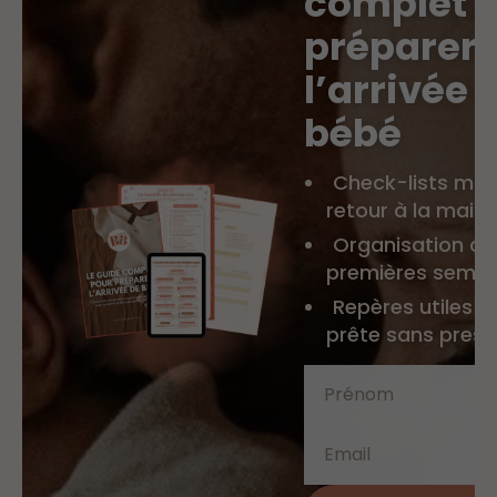
complet 
préparer
l’arrivée 
bébé
Check-lists mat
retour à la mais
Organisation co
premières semai
Repères utiles p
prête sans press