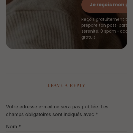
Je reçois mon gu
Reçois gratuitement ton
prépare ton post-partum
sérénité. 0 spam • accè
gratuit
LEAVE A REPLY
Votre adresse e-mail ne sera pas publiée.
Les
champs obligatoires sont indiqués avec
*
Nom
*