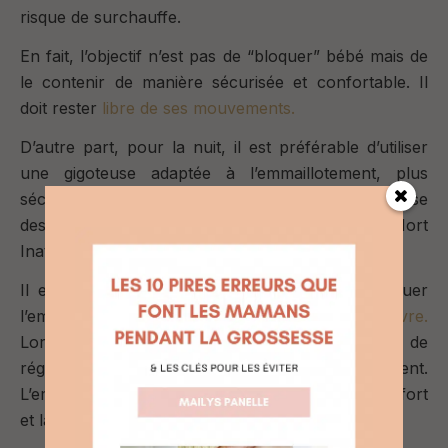
risque de surchauffe.
En fait, l
’objectif n’est pas de “bloquer” bébé
mais de
le contenir de manière sécurisée et confortable. Il
doit rester
libre de ses mouvements.
D’autre part, pour la nuit, il est préférable d’utiliser
une gigoteuse adaptée à l’emmaillotement, plus
sécurisée qu’un lange classique qui pourrait se
desserrer et augmenter les risques de Mort
Inattendue du Nourrisson (MIN).
Il est également recommandé de ne pas pratiquer
l’emmaillotement si votre bébé a de
la fièvre.
Lorsqu’un bébé est malade, son corps a besoin de
réguler sa température naturellement.
L’emmaillotement pourrait alors accentuer l’inconfort
et la chaleur corporelle.