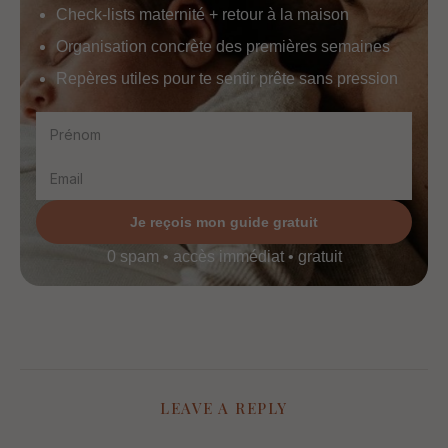
Check-lists maternité + retour à la maison
Organisation concrète des premières semaines
Repères utiles pour te sentir prête sans pression
Je reçois mon guide gratuit
0 spam • accès immédiat • gratuit
LEAVE A REPLY