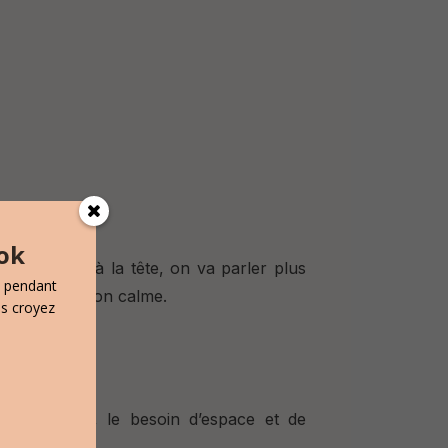
ok
 me fait mal à la tête, on va parler plus
s pendant
 communication calme.
us croyez
me, le
repos, le besoin d’
espace et de