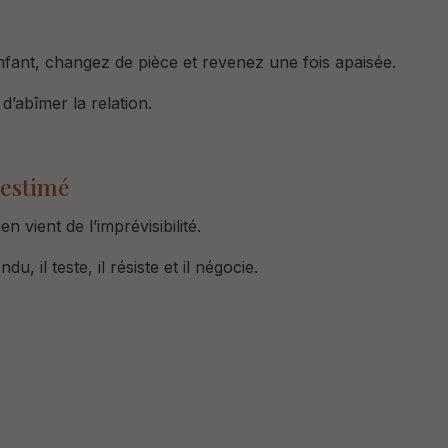
nfant,
changez de pièce et
revenez une fois apaisée.
 d’abîmer la relation.
-estimé
n vient de l’imprévisibilité.
endu,
il teste,
il résiste et
il négocie.