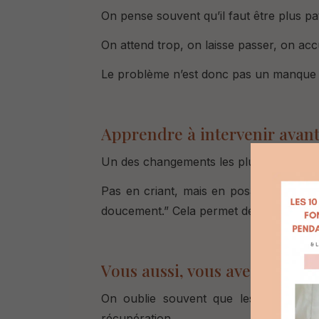
On pense souvent qu’il faut être plus pa
On attend trop, o
n laisse passer, o
n acc
Le problème n’est donc pas un manque d
Apprendre à intervenir avant
Un des changements les plus puissants co
Pas en criant, m
ais en posant une limi
doucement.”
Cela permet de
préserver v
Vous aussi, vous avez des be
On oublie souvent que les parents 
récupération.