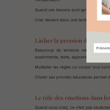
Quand ces besoins sont ignorés, le corps 
Crier devient alors une tentative (maladr
Lâcher la pression du parent
Beaucoup de tensions viennent d’un o
expérimente,
teste,
apprend et
répète.
Multiplier les règles ou vouloir tout cor
Choisir ses priorités éducatives permet
Le rôle des émotions dans les
Quand vous criez, ce n’est pas seulemen