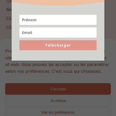
Contact
Mentions légales
CGV
CGU
Repères essentiels
Télécharger
Promis, ici les cookies sont sans sucre 🍪 Nous les
Rejoins la newsletter Hello Bébé pour recevoir des
utilisons pour améliorer votre expérience sur notre
conseils utiles, des contenus exclusifs et les dernières
sit web. Vous pouvez les accepter ou les paramétrer
nouveautés.
selon vos préférences. C'est vous qui choisissez.
J'accepte
S'inscrire
Je refuse
© 2026 Hello Bébé. Tous droits réservés. | Site internet créé
Voir les préférences