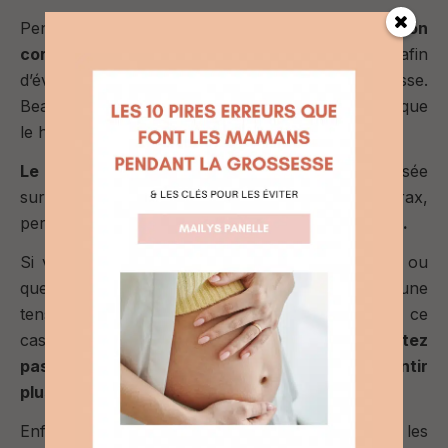
Pensez également à
arroser régulièrement son
corps avec votre main ou un petit récipient
afin
d’éviter qu’une partie de son corps ne refroidisse.
Beaucoup de bébés pleurent simplement parce que
le haut du corps est exposé à l’air et se refroidit.
Le contact est essentiel.
Garder une main posée
sur votre bébé, sur son ventre ou son thorax,
permet de lui offrir
un repère stable et rassurant.
Si vous avez la sensation que votre bébé glisse ou
que vous n’êtes pas à l’aise, cela peut générer une
tension qu’il va immédiatement percevoir. Dans ce
cas,
ralentissez, ajustez votre prise, ou n’hésitez
pas à faire le bain à deux le temps de vous sentir
plus en confiance.
Enfin, il est important de rappeler que si les