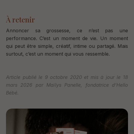
À retenir
Annoncer sa grossesse, ce n’est pas une
performance.
C’est un moment de vie.
Un moment
qui peut être
simple,
créatif,
intime ou
partagé.
Mais
surtout, c’est
un moment qui vous ressemble.
Article publié le 9 octobre 2020 et mis à jour le 18
mars 2026 par Maïlys Panelle, fondatrice d’Hello
Bébé.