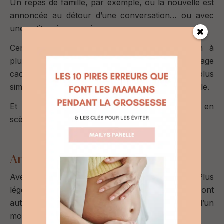
Un repas de famille, par exemple, où la nouvelle est
annoncée au détour d’une conversation… ou avec
une petite mise en scène.
Certains choisissent d’offrir un objet commun à
plusieurs membres de la famille, avec un message
caché.
D’autres préfèrent quelque chose de plus
simple : réunir tout le monde et partager la nouvelle.
Et parfois, il n’y a même pas besoin de mise en
scène.
Juste dire les mots.
Annoncer sa grossesse à ses amis
Avec les amis, l’ambiance est souvent différente.
Plus
légère, plus spontanée.
Certaines annonces se font
autour d’un verre (sans alcool ), d’un repas, d’un
moment partagé.