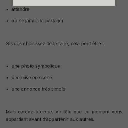
attendre
ou ne jamais la partager
Si vous choisissez de le faire, cela peut être :
une photo symbolique
une mise en scène
une annonce très simple
Mais gardez toujours en tête que
ce moment vous
appartient avant d’appartenir aux autres.