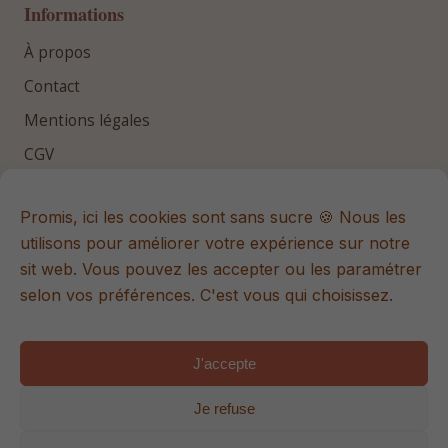
Informations
À propos
Contact
Mentions légales
CGV
CGU
Promis, ici les cookies sont sans sucre 🍪 Nous les
utilisons pour améliorer votre expérience sur notre
Repères essentiels
sit web. Vous pouvez les accepter ou les paramétrer
Rejoins la newsletter Hello Bébé pour recevoir des
selon vos préférences. C'est vous qui choisissez.
conseils utiles, des contenus exclusifs et les dernières
nouveautés.
J'accepte
Je refuse