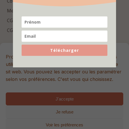
Contact
Mentions légales
CGV
CGU
Repères essentiels
Télécharger
Promis, ici les cookies sont sans sucre 🍪 Nous les
Rejoins la newsletter Hello Bébé pour recevoir des
utilisons pour améliorer votre expérience sur notre
conseils utiles, des contenus exclusifs et les dernières
sit web. Vous pouvez les accepter ou les paramétrer
nouveautés.
selon vos préférences. C'est vous qui choisissez.
J'accepte
S'inscrire
Je refuse
© 2026 Hello Bébé. Tous droits réservés. | Site internet créé
Voir les préférences