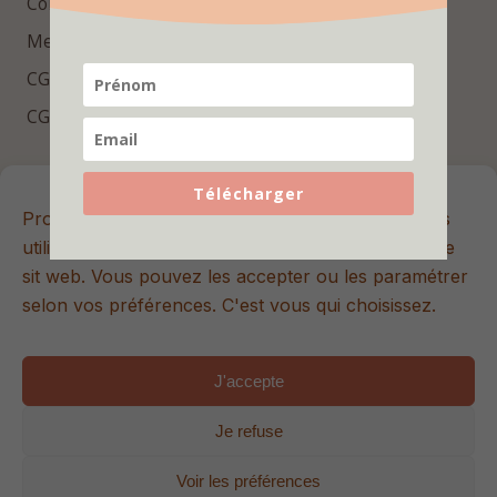
Contact
Mentions légales
CGV
CGU
Repères essentiels
Télécharger
Promis, ici les cookies sont sans sucre 🍪 Nous les
Rejoins la newsletter Hello Bébé pour recevoir des
utilisons pour améliorer votre expérience sur notre
conseils utiles, des contenus exclusifs et les dernières
sit web. Vous pouvez les accepter ou les paramétrer
nouveautés.
selon vos préférences. C'est vous qui choisissez.
J'accepte
S'inscrire
Je refuse
© 2026 Hello Bébé. Tous droits réservés. | Site internet créé
Voir les préférences