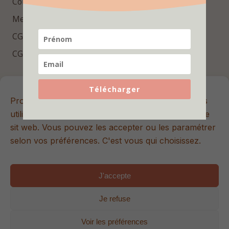
Contact
Mentions légales
CGV
CGU
Repères essentiels
Télécharger
Promis, ici les cookies sont sans sucre 🍪 Nous les
Rejoins la newsletter Hello Bébé pour recevoir des
utilisons pour améliorer votre expérience sur notre
conseils utiles, des contenus exclusifs et les dernières
sit web. Vous pouvez les accepter ou les paramétrer
nouveautés.
selon vos préférences. C'est vous qui choisissez.
J'accepte
S'inscrire
Je refuse
© 2026 Hello Bébé. Tous droits réservés. | Site internet créé
Voir les préférences