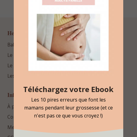
Hello Bébé
BabyProfiler™
Le blog
Le podcast
Les guides gratuits
Téléchargez votre Ebook
Informations
Les 10 pires erreurs que font les
À propos
mamans pendant leur grossesse (et ce
n'est pas ce que vous croyez !)
Contact
Mentions légales