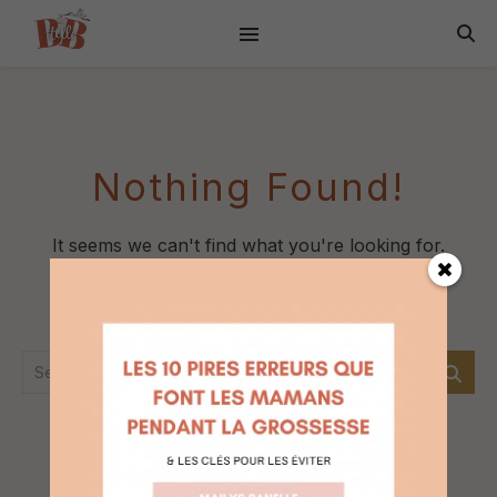
Nothing Found!
It seems we can't find what you're looking for.
Perhaps searching can help or go back to
Homepage