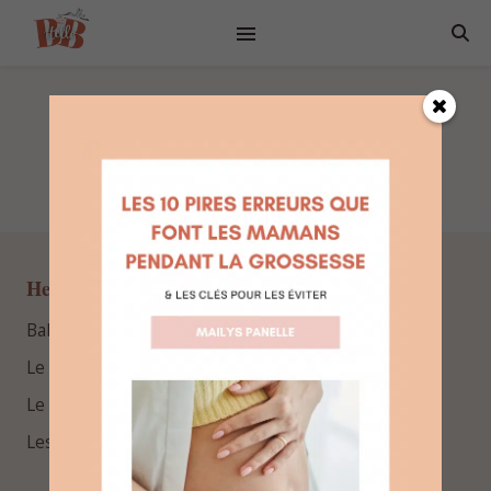
erreur / accès refusé
Hello Bébé
BabyProfiler™
Le blog
Le podcast
Les guides gratuits