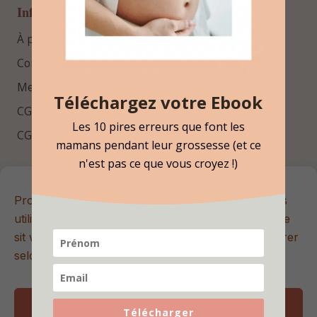
Informations
À propos
Contact
Mentions légales
Téléchargez votre Ebook
CGV
Les 10 pires erreurs que font les
CGU
mamans pendant leur grossesse (et ce
n'est pas ce que vous croyez !)
Repères essentiels
Promis, ici les cookies sont sans sucre 🍪 Nous les
Rejoins la newsletter Hello Bébé pour recevoir des
utilisons pour améliorer votre expérience sur notre
conseils utiles, des contenus exclusifs et les dernières
sit web. Vous pouvez les accepter ou les paramétrer
nouveautés.
selon vos préférences. C'est vous qui choisissez.
J'accepte
Télécharger