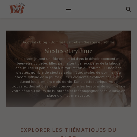
Accueil
›
Blog
›
Sommeil de bébé
›
Siestes et rythme
Siestes et rythme
Les siestes jouent un rôle essentiel dans le développement et le
bien-être du bébé. Elles permettent de récupérer de la fatigue
accumulée et participent à la maturation du sommeil. Durée des
siestes, nombre de siestes selon l’âge, cycles de sommeil ou
encore rythme de la journée… ces éléments évoluent beaucoup
durant les premiers mois de vie. Dans cette rubrique, vous
trouverez des articles pour comprendre les besoins de sommeil de
votre bébé au cours de la journée et l’accompagner dans la mise en
place d’un rythme adapté.
EXPLORER LES THÉMATIQUES DU