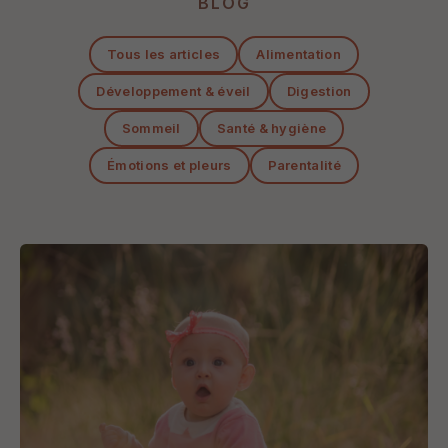
BLOG
Tous les articles
Alimentation
Développement & éveil
Digestion
Sommeil
Santé & hygiène
Émotions et pleurs
Parentalité